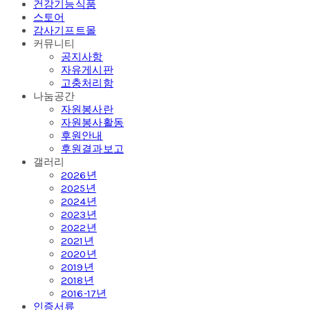
건강기능식품
스토어
감사기프트몰
커뮤니티
공지사항
자유게시판
고충처리함
나눔공간
자원봉사란
자원봉사활동
후원안내
후원결과보고
갤러리
2026년
2025년
2024년
2023년
2022년
2021년
2020년
2019년
2018년
2016-17년
인증서류