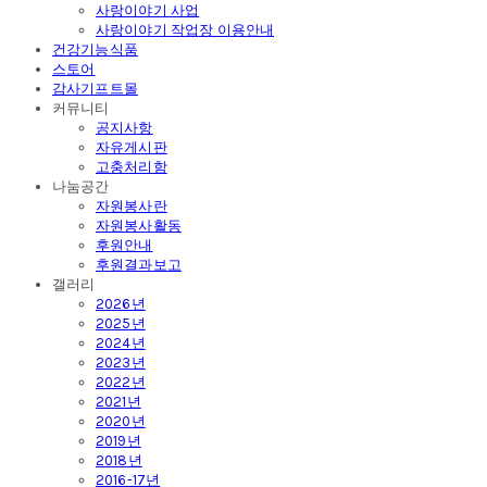
사랑이야기 사업
사랑이야기 작업장 이용안내
건강기능식품
스토어
감사기프트몰
커뮤니티
공지사항
자유게시판
고충처리함
나눔공간
자원봉사란
자원봉사활동
후원안내
후원결과보고
갤러리
2026년
2025년
2024년
2023년
2022년
2021년
2020년
2019년
2018년
2016-17년