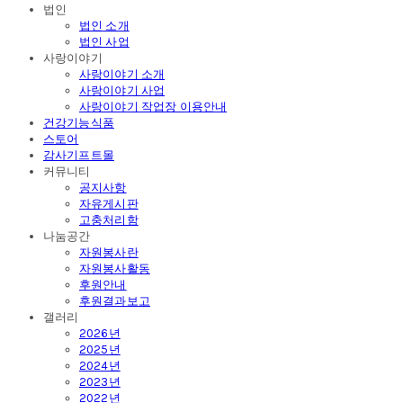
법인
법인 소개
법인 사업
사랑이야기
사랑이야기 소개
사랑이야기 사업
사랑이야기 작업장 이용안내
건강기능식품
스토어
감사기프트몰
커뮤니티
공지사항
자유게시판
고충처리함
나눔공간
자원봉사란
자원봉사활동
후원안내
후원결과보고
갤러리
2026년
2025년
2024년
2023년
2022년