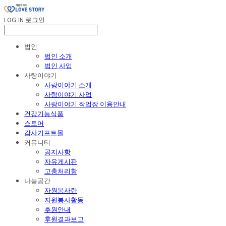
LOG IN
로그인
법인
법인 소개
법인 사업
사랑이야기
사랑이야기 소개
사랑이야기 사업
사랑이야기 작업장 이용안내
건강기능식품
스토어
감사기프트몰
커뮤니티
공지사항
자유게시판
고충처리함
나눔공간
자원봉사란
자원봉사활동
후원안내
후원결과보고