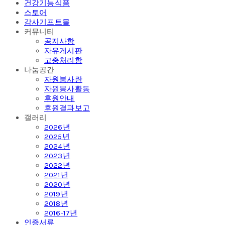
건강기능식품
스토어
감사기프트몰
커뮤니티
공지사항
자유게시판
고충처리함
나눔공간
자원봉사란
자원봉사활동
후원안내
후원결과보고
갤러리
2026년
2025년
2024년
2023년
2022년
2021년
2020년
2019년
2018년
2016-17년
인증서류