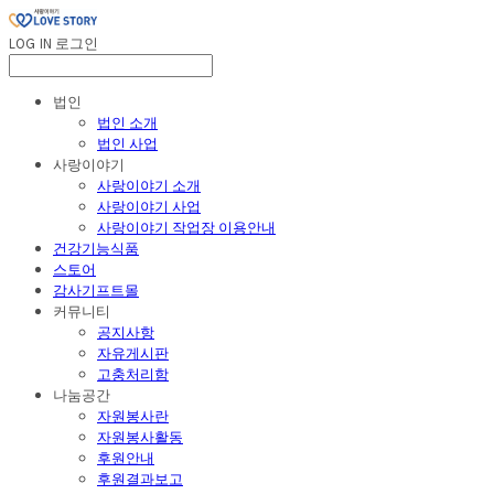
LOG IN
로그인
법인
법인 소개
법인 사업
사랑이야기
사랑이야기 소개
사랑이야기 사업
사랑이야기 작업장 이용안내
건강기능식품
스토어
감사기프트몰
커뮤니티
공지사항
자유게시판
고충처리함
나눔공간
자원봉사란
자원봉사활동
후원안내
후원결과보고