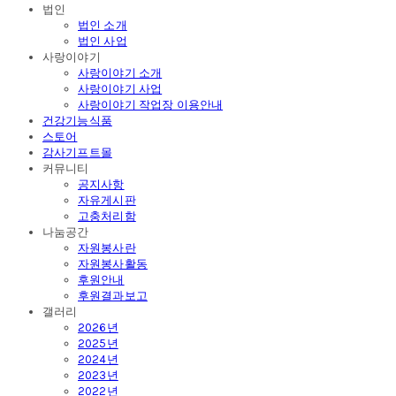
법인
법인 소개
법인 사업
사랑이야기
사랑이야기 소개
사랑이야기 사업
사랑이야기 작업장 이용안내
건강기능식품
스토어
감사기프트몰
커뮤니티
공지사항
자유게시판
고충처리함
나눔공간
자원봉사란
자원봉사활동
후원안내
후원결과보고
갤러리
2026년
2025년
2024년
2023년
2022년