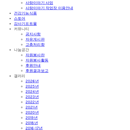
사랑이야기 사업
사랑이야기 작업장 이용안내
건강기능식품
스토어
감사기프트몰
커뮤니티
공지사항
자유게시판
고충처리함
나눔공간
자원봉사란
자원봉사활동
후원안내
후원결과보고
갤러리
2026년
2025년
2024년
2023년
2022년
2021년
2020년
2019년
2018년
2016-17년