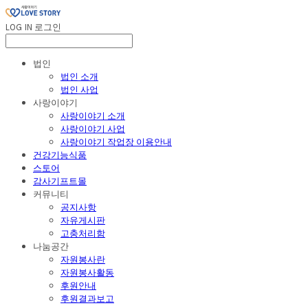
LOG IN
로그인
법인
법인 소개
법인 사업
사랑이야기
사랑이야기 소개
사랑이야기 사업
사랑이야기 작업장 이용안내
건강기능식품
스토어
감사기프트몰
커뮤니티
공지사항
자유게시판
고충처리함
나눔공간
자원봉사란
자원봉사활동
후원안내
후원결과보고