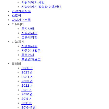
사랑이야기 사업
사랑이야기 작업장 이용안내
건강기능식품
스토어
감사기프트몰
커뮤니티
공지사항
자유게시판
고충처리함
나눔공간
자원봉사란
자원봉사활동
후원안내
후원결과보고
갤러리
2026년
2025년
2024년
2023년
2022년
2021년
2020년
2019년
2018년
2016-17년