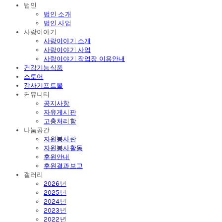
법인
법인 소개
법인 사업
사랑이야기
사랑이야기 소개
사랑이야기 사업
사랑이야기 작업장 이용안내
건강기능식품
스토어
감사기프트몰
커뮤니티
공지사항
자유게시판
고충처리함
나눔공간
자원봉사란
자원봉사활동
후원안내
후원결과보고
갤러리
2026년
2025년
2024년
2023년
2022년