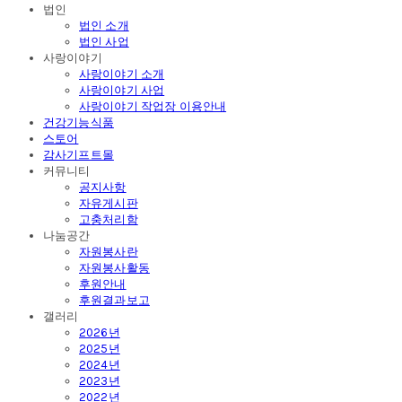
법인
법인 소개
법인 사업
사랑이야기
사랑이야기 소개
사랑이야기 사업
사랑이야기 작업장 이용안내
건강기능식품
스토어
감사기프트몰
커뮤니티
공지사항
자유게시판
고충처리함
나눔공간
자원봉사란
자원봉사활동
후원안내
후원결과보고
갤러리
2026년
2025년
2024년
2023년
2022년