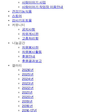
사랑이야기 사업
사랑이야기 작업장 이용안내
건강기능식품
스토어
감사기프트몰
커뮤니티
공지사항
자유게시판
고충처리함
나눔공간
자원봉사란
자원봉사활동
후원안내
후원결과보고
갤러리
2026년
2025년
2024년
2023년
2022년
2021년
2020년
2019년
2018년
2016-17년