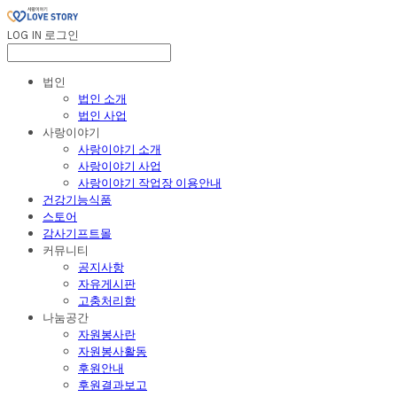
LOG IN
로그인
법인
법인 소개
법인 사업
사랑이야기
사랑이야기 소개
사랑이야기 사업
사랑이야기 작업장 이용안내
건강기능식품
스토어
감사기프트몰
커뮤니티
공지사항
자유게시판
고충처리함
나눔공간
자원봉사란
자원봉사활동
후원안내
후원결과보고