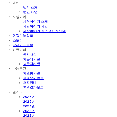
법인
법인 소개
법인 사업
사랑이야기
사랑이야기 소개
사랑이야기 사업
사랑이야기 작업장 이용안내
건강기능식품
스토어
감사기프트몰
커뮤니티
공지사항
자유게시판
고충처리함
나눔공간
자원봉사란
자원봉사활동
후원안내
후원결과보고
갤러리
2026년
2025년
2024년
2023년
2022년