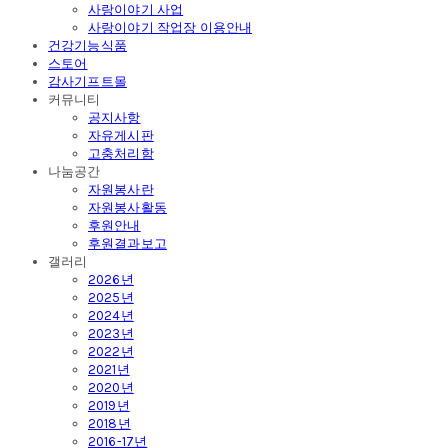
사랑이야기 사업
사랑이야기 작업장 이용안내
건강기능식품
스토어
감사기프트몰
커뮤니티
공지사항
자유게시판
고충처리함
나눔공간
자원봉사란
자원봉사활동
후원안내
후원결과보고
갤러리
2026년
2025년
2024년
2023년
2022년
2021년
2020년
2019년
2018년
2016-17년