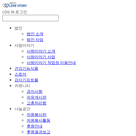
LOG IN
로그인
법인
법인 소개
법인 사업
사랑이야기
사랑이야기 소개
사랑이야기 사업
사랑이야기 작업장 이용안내
건강기능식품
스토어
감사기프트몰
커뮤니티
공지사항
자유게시판
고충처리함
나눔공간
자원봉사란
자원봉사활동
후원안내
후원결과보고