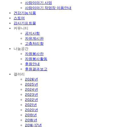
사랑이야기 사업
사랑이야기 작업장 이용안내
건강기능식품
스토어
감사기프트몰
커뮤니티
공지사항
자유게시판
고충처리함
나눔공간
자원봉사란
자원봉사활동
후원안내
후원결과보고
갤러리
2026년
2025년
2024년
2023년
2022년
2021년
2020년
2019년
2018년
2016-17년