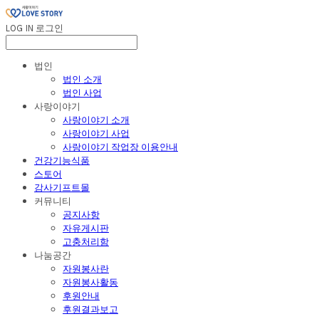
LOG IN
로그인
법인
법인 소개
법인 사업
사랑이야기
사랑이야기 소개
사랑이야기 사업
사랑이야기 작업장 이용안내
건강기능식품
스토어
감사기프트몰
커뮤니티
공지사항
자유게시판
고충처리함
나눔공간
자원봉사란
자원봉사활동
후원안내
후원결과보고