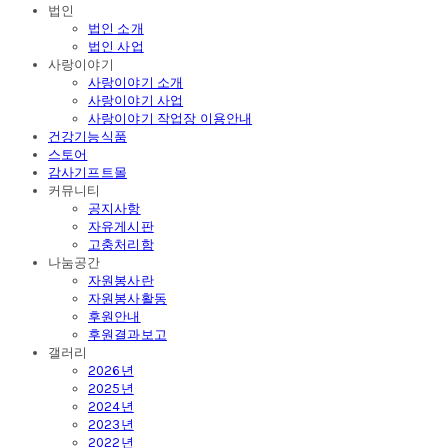
법인
법인 소개
법인 사업
사랑이야기
사랑이야기 소개
사랑이야기 사업
사랑이야기 작업장 이용안내
건강기능식품
스토어
감사기프트몰
커뮤니티
공지사항
자유게시판
고충처리함
나눔공간
자원봉사란
자원봉사활동
후원안내
후원결과보고
갤러리
2026년
2025년
2024년
2023년
2022년