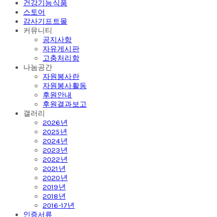
건강기능식품
스토어
감사기프트몰
커뮤니티
공지사항
자유게시판
고충처리함
나눔공간
자원봉사란
자원봉사활동
후원안내
후원결과보고
갤러리
2026년
2025년
2024년
2023년
2022년
2021년
2020년
2019년
2018년
2016-17년
인증서류