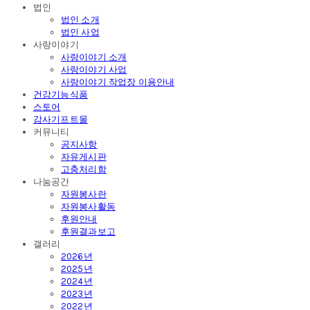
법인
법인 소개
법인 사업
사랑이야기
사랑이야기 소개
사랑이야기 사업
사랑이야기 작업장 이용안내
건강기능식품
스토어
감사기프트몰
커뮤니티
공지사항
자유게시판
고충처리함
나눔공간
자원봉사란
자원봉사활동
후원안내
후원결과보고
갤러리
2026년
2025년
2024년
2023년
2022년