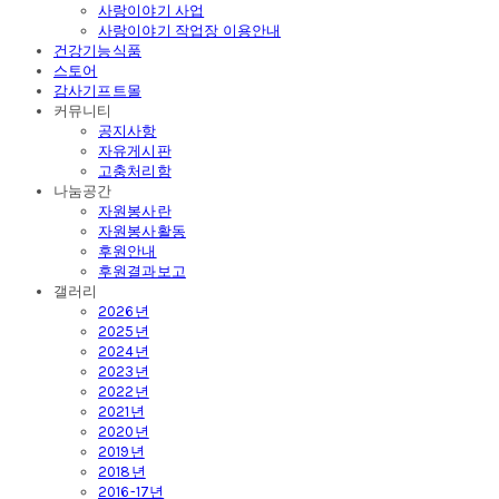
사랑이야기 사업
사랑이야기 작업장 이용안내
건강기능식품
스토어
감사기프트몰
커뮤니티
공지사항
자유게시판
고충처리함
나눔공간
자원봉사란
자원봉사활동
후원안내
후원결과보고
갤러리
2026년
2025년
2024년
2023년
2022년
2021년
2020년
2019년
2018년
2016-17년