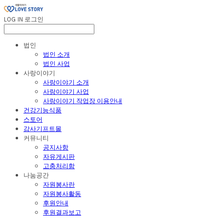
LOG IN
로그인
법인
법인 소개
법인 사업
사랑이야기
사랑이야기 소개
사랑이야기 사업
사랑이야기 작업장 이용안내
건강기능식품
스토어
감사기프트몰
커뮤니티
공지사항
자유게시판
고충처리함
나눔공간
자원봉사란
자원봉사활동
후원안내
후원결과보고