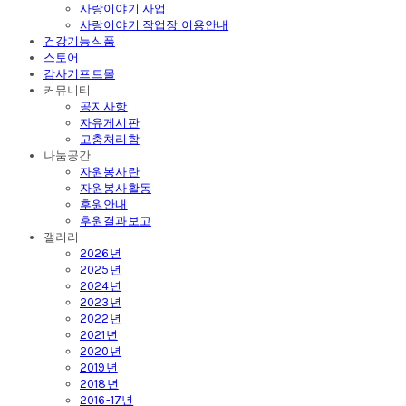
사랑이야기 사업
사랑이야기 작업장 이용안내
건강기능식품
스토어
감사기프트몰
커뮤니티
공지사항
자유게시판
고충처리함
나눔공간
자원봉사란
자원봉사활동
후원안내
후원결과보고
갤러리
2026년
2025년
2024년
2023년
2022년
2021년
2020년
2019년
2018년
2016-17년