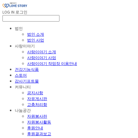
LOG IN
로그인
법인
법인 소개
법인 사업
사랑이야기
사랑이야기 소개
사랑이야기 사업
사랑이야기 작업장 이용안내
건강기능식품
스토어
감사기프트몰
커뮤니티
공지사항
자유게시판
고충처리함
나눔공간
자원봉사란
자원봉사활동
후원안내
후원결과보고