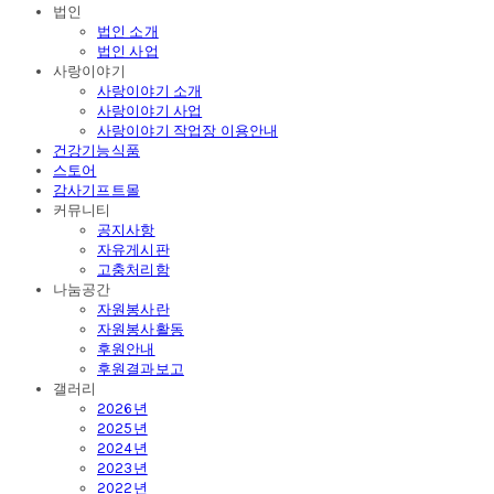
법인
법인 소개
법인 사업
사랑이야기
사랑이야기 소개
사랑이야기 사업
사랑이야기 작업장 이용안내
건강기능식품
스토어
감사기프트몰
커뮤니티
공지사항
자유게시판
고충처리함
나눔공간
자원봉사란
자원봉사활동
후원안내
후원결과보고
갤러리
2026년
2025년
2024년
2023년
2022년