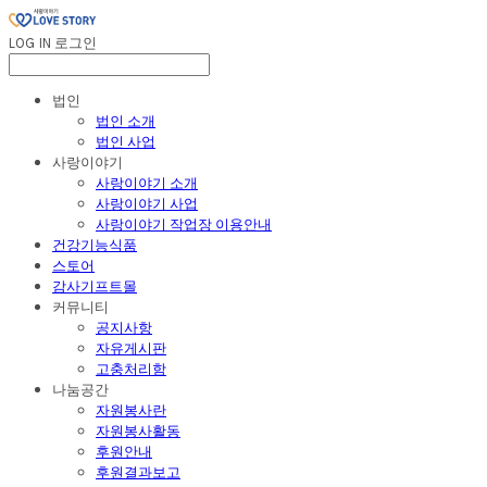
LOG IN
로그인
법인
법인 소개
법인 사업
사랑이야기
사랑이야기 소개
사랑이야기 사업
사랑이야기 작업장 이용안내
건강기능식품
스토어
감사기프트몰
커뮤니티
공지사항
자유게시판
고충처리함
나눔공간
자원봉사란
자원봉사활동
후원안내
후원결과보고