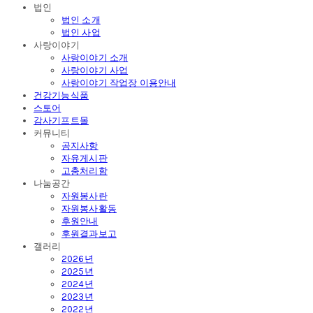
법인
법인 소개
법인 사업
사랑이야기
사랑이야기 소개
사랑이야기 사업
사랑이야기 작업장 이용안내
건강기능식품
스토어
감사기프트몰
커뮤니티
공지사항
자유게시판
고충처리함
나눔공간
자원봉사란
자원봉사활동
후원안내
후원결과보고
갤러리
2026년
2025년
2024년
2023년
2022년