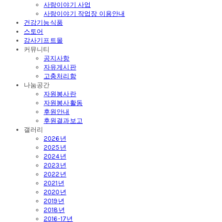
사랑이야기 사업
사랑이야기 작업장 이용안내
건강기능식품
스토어
감사기프트몰
커뮤니티
공지사항
자유게시판
고충처리함
나눔공간
자원봉사란
자원봉사활동
후원안내
후원결과보고
갤러리
2026년
2025년
2024년
2023년
2022년
2021년
2020년
2019년
2018년
2016-17년