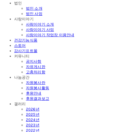
법인
법인 소개
법인 사업
사랑이야기
사랑이야기 소개
사랑이야기 사업
사랑이야기 작업장 이용안내
건강기능식품
스토어
감사기프트몰
커뮤니티
공지사항
자유게시판
고충처리함
나눔공간
자원봉사란
자원봉사활동
후원안내
후원결과보고
갤러리
2026년
2025년
2024년
2023년
2022년