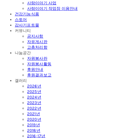
사랑이야기 사업
사랑이야기 작업장 이용안내
건강기능식품
스토어
감사기프트몰
커뮤니티
공지사항
자유게시판
고충처리함
나눔공간
자원봉사란
자원봉사활동
후원안내
후원결과보고
갤러리
2026년
2025년
2024년
2023년
2022년
2021년
2020년
2019년
2018년
2016-17년