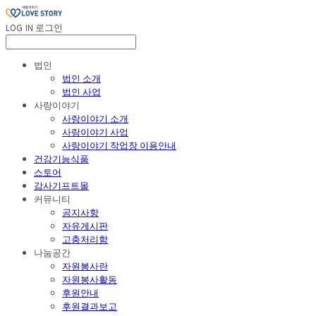
LOG IN
로그인
법인
법인 소개
법인 사업
사랑이야기
사랑이야기 소개
사랑이야기 사업
사랑이야기 작업장 이용안내
건강기능식품
스토어
감사기프트몰
커뮤니티
공지사항
자유게시판
고충처리함
나눔공간
자원봉사란
자원봉사활동
후원안내
후원결과보고