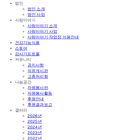
법인
법인 소개
법인 사업
사랑이야기
사랑이야기 소개
사랑이야기 사업
사랑이야기 작업장 이용안내
건강기능식품
스토어
감사기프트몰
커뮤니티
공지사항
자유게시판
고충처리함
나눔공간
자원봉사란
자원봉사활동
후원안내
후원결과보고
갤러리
2026년
2025년
2024년
2023년
2022년