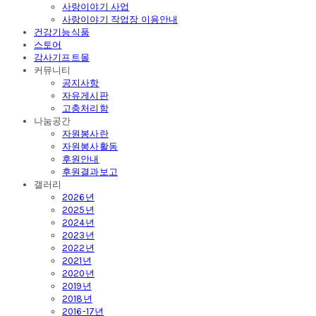
사랑이야기 사업
사랑이야기 작업장 이용안내
건강기능식품
스토어
감사기프트몰
커뮤니티
공지사항
자유게시판
고충처리함
나눔공간
자원봉사란
자원봉사활동
후원안내
후원결과보고
갤러리
2026년
2025년
2024년
2023년
2022년
2021년
2020년
2019년
2018년
2016-17년