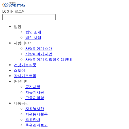
LOG IN
로그인
법인
법인 소개
법인 사업
사랑이야기
사랑이야기 소개
사랑이야기 사업
사랑이야기 작업장 이용안내
건강기능식품
스토어
감사기프트몰
커뮤니티
공지사항
자유게시판
고충처리함
나눔공간
자원봉사란
자원봉사활동
후원안내
후원결과보고