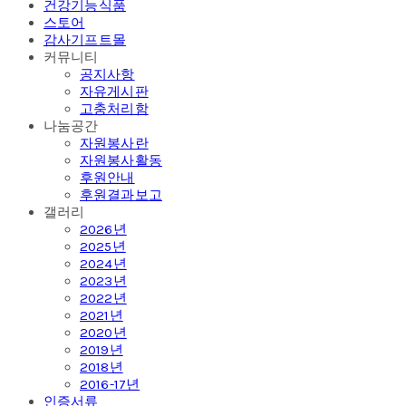
건강기능식품
스토어
감사기프트몰
커뮤니티
공지사항
자유게시판
고충처리함
나눔공간
자원봉사란
자원봉사활동
후원안내
후원결과보고
갤러리
2026년
2025년
2024년
2023년
2022년
2021년
2020년
2019년
2018년
2016-17년
인증서류