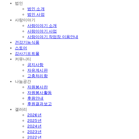
법인
법인 소개
법인 사업
사랑이야기
사랑이야기 소개
사랑이야기 사업
사랑이야기 작업장 이용안내
건강기능식품
스토어
감사기프트몰
커뮤니티
공지사항
자유게시판
고충처리함
나눔공간
자원봉사란
자원봉사활동
후원안내
후원결과보고
갤러리
2026년
2025년
2024년
2023년
2022년