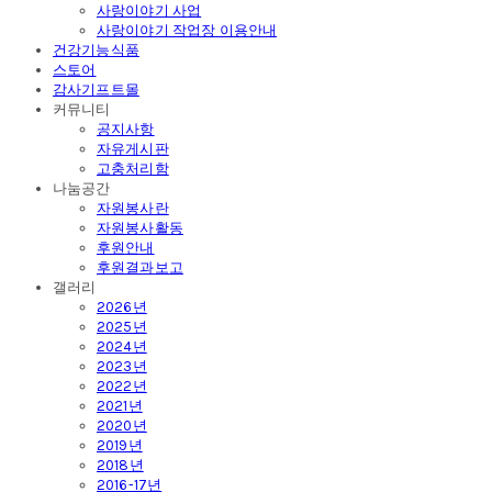
사랑이야기 사업
사랑이야기 작업장 이용안내
건강기능식품
스토어
감사기프트몰
커뮤니티
공지사항
자유게시판
고충처리함
나눔공간
자원봉사란
자원봉사활동
후원안내
후원결과보고
갤러리
2026년
2025년
2024년
2023년
2022년
2021년
2020년
2019년
2018년
2016-17년