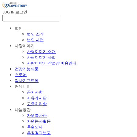
LOG IN
로그인
법인
법인 소개
법인 사업
사랑이야기
사랑이야기 소개
사랑이야기 사업
사랑이야기 작업장 이용안내
건강기능식품
스토어
감사기프트몰
커뮤니티
공지사항
자유게시판
고충처리함
나눔공간
자원봉사란
자원봉사활동
후원안내
후원결과보고