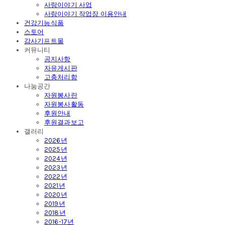
사랑이야기 사업
사랑이야기 작업장 이용안내
건강기능식품
스토어
감사기프트몰
커뮤니티
공지사항
자유게시판
고충처리함
나눔공간
자원봉사란
자원봉사활동
후원안내
후원결과보고
갤러리
2026년
2025년
2024년
2023년
2022년
2021년
2020년
2019년
2018년
2016-17년