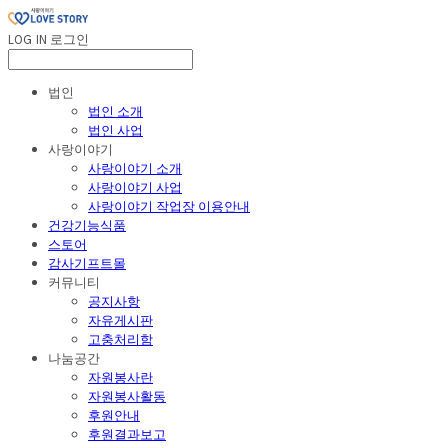
LOG IN
로그인
법인
법인 소개
법인 사업
사랑이야기
사랑이야기 소개
사랑이야기 사업
사랑이야기 작업장 이용안내
건강기능식품
스토어
감사기프트몰
커뮤니티
공지사항
자유게시판
고충처리함
나눔공간
자원봉사란
자원봉사활동
후원안내
후원결과보고