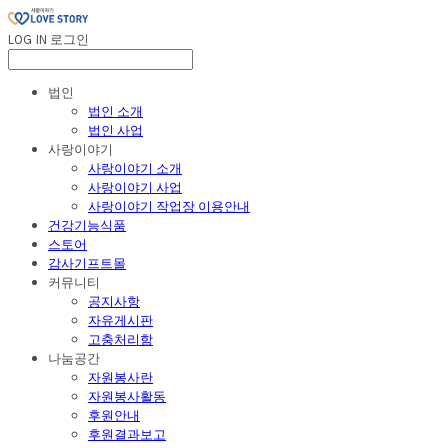
LOG IN
로그인
법인
법인 소개
법인 사업
사랑이야기
사랑이야기 소개
사랑이야기 사업
사랑이야기 작업장 이용안내
건강기능식품
스토어
감사기프트몰
커뮤니티
공지사항
자유게시판
고충처리함
나눔공간
자원봉사란
자원봉사활동
후원안내
후원결과보고