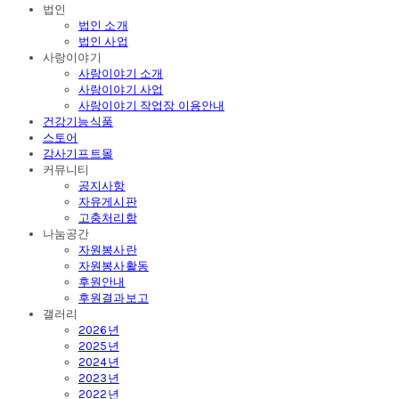
법인
법인 소개
법인 사업
사랑이야기
사랑이야기 소개
사랑이야기 사업
사랑이야기 작업장 이용안내
건강기능식품
스토어
감사기프트몰
커뮤니티
공지사항
자유게시판
고충처리함
나눔공간
자원봉사란
자원봉사활동
후원안내
후원결과보고
갤러리
2026년
2025년
2024년
2023년
2022년