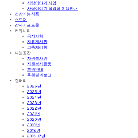
사랑이야기 사업
사랑이야기 작업장 이용안내
건강기능식품
스토어
감사기프트몰
커뮤니티
공지사항
자유게시판
고충처리함
나눔공간
자원봉사란
자원봉사활동
후원안내
후원결과보고
갤러리
2026년
2025년
2024년
2023년
2022년
2021년
2020년
2019년
2018년
2016-17년