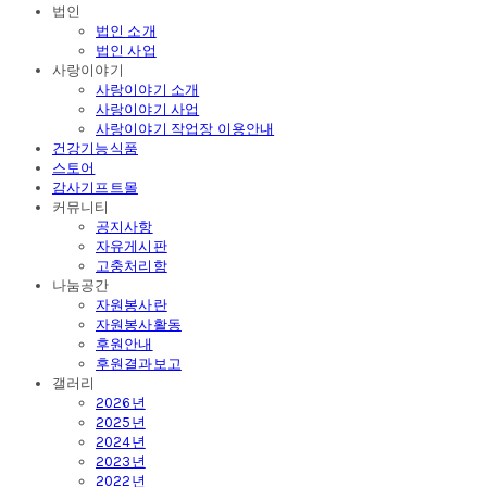
법인
법인 소개
법인 사업
사랑이야기
사랑이야기 소개
사랑이야기 사업
사랑이야기 작업장 이용안내
건강기능식품
스토어
감사기프트몰
커뮤니티
공지사항
자유게시판
고충처리함
나눔공간
자원봉사란
자원봉사활동
후원안내
후원결과보고
갤러리
2026년
2025년
2024년
2023년
2022년