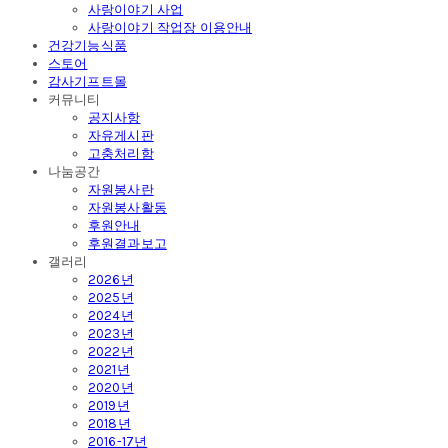
사랑이야기 사업
사랑이야기 작업장 이용안내
건강기능식품
스토어
감사기프트몰
커뮤니티
공지사항
자유게시판
고충처리함
나눔공간
자원봉사란
자원봉사활동
후원안내
후원결과보고
갤러리
2026년
2025년
2024년
2023년
2022년
2021년
2020년
2019년
2018년
2016-17년