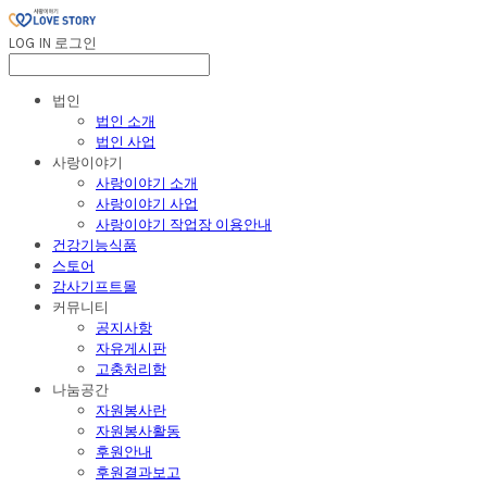
LOG IN
로그인
법인
법인 소개
법인 사업
사랑이야기
사랑이야기 소개
사랑이야기 사업
사랑이야기 작업장 이용안내
건강기능식품
스토어
감사기프트몰
커뮤니티
공지사항
자유게시판
고충처리함
나눔공간
자원봉사란
자원봉사활동
후원안내
후원결과보고