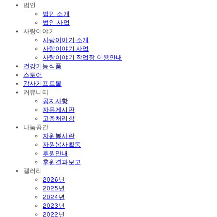
법인
법인 소개
법인 사업
사랑이야기
사랑이야기 소개
사랑이야기 사업
사랑이야기 작업장 이용안내
건강기능식품
스토어
감사기프트몰
커뮤니티
공지사항
자유게시판
고충처리함
나눔공간
자원봉사란
자원봉사활동
후원안내
후원결과보고
갤러리
2026년
2025년
2024년
2023년
2022년