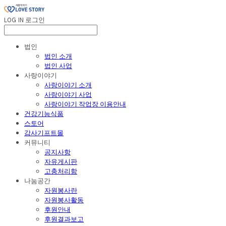
LOG IN
로그인
법인
법인 소개
법인 사업
사랑이야기
사랑이야기 소개
사랑이야기 사업
사랑이야기 작업장 이용안내
건강기능식품
스토어
감사기프트몰
커뮤니티
공지사항
자유게시판
고충처리함
나눔공간
자원봉사란
자원봉사활동
후원안내
후원결과보고