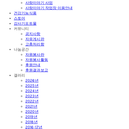
사랑이야기 사업
사랑이야기 작업장 이용안내
건강기능식품
스토어
감사기프트몰
커뮤니티
공지사항
자유게시판
고충처리함
나눔공간
자원봉사란
자원봉사활동
후원안내
후원결과보고
갤러리
2026년
2025년
2024년
2023년
2022년
2021년
2020년
2019년
2018년
2016-17년