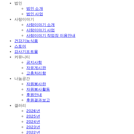
법인
법인 소개
법인 사업
사랑이야기
사랑이야기 소개
사랑이야기 사업
사랑이야기 작업장 이용안내
건강기능식품
스토어
감사기프트몰
커뮤니티
공지사항
자유게시판
고충처리함
나눔공간
자원봉사란
자원봉사활동
후원안내
후원결과보고
갤러리
2026년
2025년
2024년
2023년
2022년