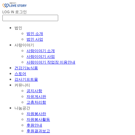
LOG IN
로그인
법인
법인 소개
법인 사업
사랑이야기
사랑이야기 소개
사랑이야기 사업
사랑이야기 작업장 이용안내
건강기능식품
스토어
감사기프트몰
커뮤니티
공지사항
자유게시판
고충처리함
나눔공간
자원봉사란
자원봉사활동
후원안내
후원결과보고