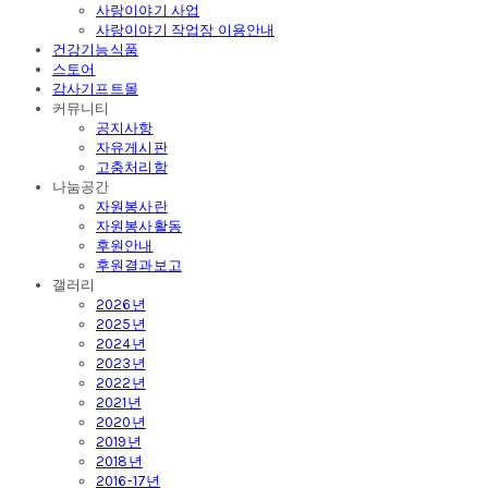
사랑이야기 사업
사랑이야기 작업장 이용안내
건강기능식품
스토어
감사기프트몰
커뮤니티
공지사항
자유게시판
고충처리함
나눔공간
자원봉사란
자원봉사활동
후원안내
후원결과보고
갤러리
2026년
2025년
2024년
2023년
2022년
2021년
2020년
2019년
2018년
2016-17년