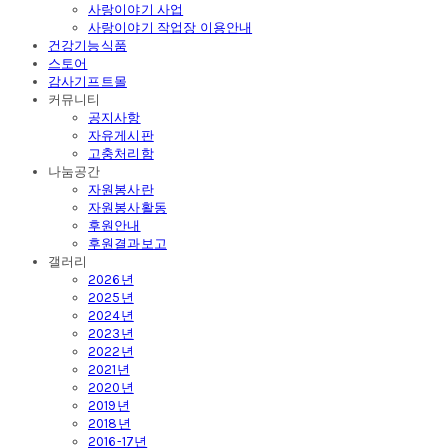
사랑이야기 사업
사랑이야기 작업장 이용안내
건강기능식품
스토어
감사기프트몰
커뮤니티
공지사항
자유게시판
고충처리함
나눔공간
자원봉사란
자원봉사활동
후원안내
후원결과보고
갤러리
2026년
2025년
2024년
2023년
2022년
2021년
2020년
2019년
2018년
2016-17년