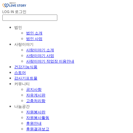
LOG IN
로그인
법인
법인 소개
법인 사업
사랑이야기
사랑이야기 소개
사랑이야기 사업
사랑이야기 작업장 이용안내
건강기능식품
스토어
감사기프트몰
커뮤니티
공지사항
자유게시판
고충처리함
나눔공간
자원봉사란
자원봉사활동
후원안내
후원결과보고