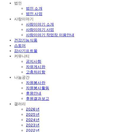
법인
법인 소개
법인 사업
사랑이야기
사랑이야기 소개
사랑이야기 사업
사랑이야기 작업장 이용안내
건강기능식품
스토어
감사기프트몰
커뮤니티
공지사항
자유게시판
고충처리함
나눔공간
자원봉사란
자원봉사활동
후원안내
후원결과보고
갤러리
2026년
2025년
2024년
2023년
2022년