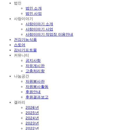
법인
법인 소개
법인 사업
사랑이야기
사랑이야기 소개
사랑이야기 사업
사랑이야기 작업장 이용안내
건강기능식품
스토어
감사기프트몰
커뮤니티
공지사항
자유게시판
고충처리함
나눔공간
자원봉사란
자원봉사활동
후원안내
후원결과보고
갤러리
2026년
2025년
2024년
2023년
2022년