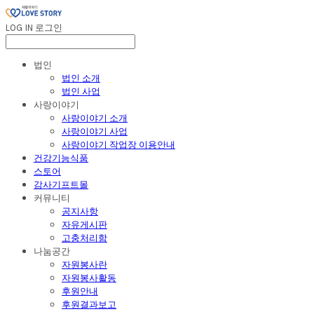
LOG IN
로그인
법인
법인 소개
법인 사업
사랑이야기
사랑이야기 소개
사랑이야기 사업
사랑이야기 작업장 이용안내
건강기능식품
스토어
감사기프트몰
커뮤니티
공지사항
자유게시판
고충처리함
나눔공간
자원봉사란
자원봉사활동
후원안내
후원결과보고