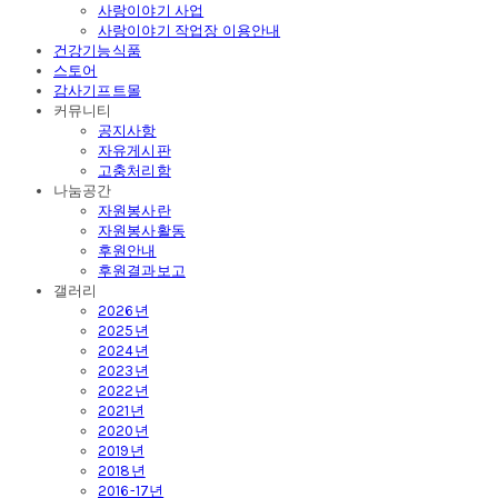
사랑이야기 사업
사랑이야기 작업장 이용안내
건강기능식품
스토어
감사기프트몰
커뮤니티
공지사항
자유게시판
고충처리함
나눔공간
자원봉사란
자원봉사활동
후원안내
후원결과보고
갤러리
2026년
2025년
2024년
2023년
2022년
2021년
2020년
2019년
2018년
2016-17년