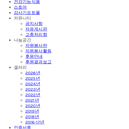
건강기능식품
스토어
감사기프트몰
커뮤니티
공지사항
자유게시판
고충처리함
나눔공간
자원봉사란
자원봉사활동
후원안내
후원결과보고
갤러리
2026년
2025년
2024년
2023년
2022년
2021년
2020년
2019년
2018년
2016-17년
인증서류