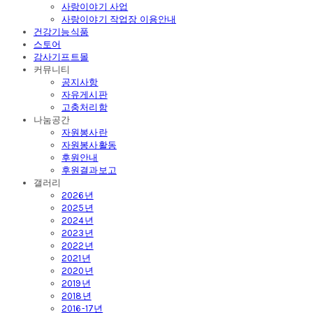
사랑이야기 사업
사랑이야기 작업장 이용안내
건강기능식품
스토어
감사기프트몰
커뮤니티
공지사항
자유게시판
고충처리함
나눔공간
자원봉사란
자원봉사활동
후원안내
후원결과보고
갤러리
2026년
2025년
2024년
2023년
2022년
2021년
2020년
2019년
2018년
2016-17년