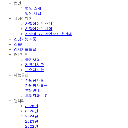
법인
법인 소개
법인 사업
사랑이야기
사랑이야기 소개
사랑이야기 사업
사랑이야기 작업장 이용안내
건강기능식품
스토어
감사기프트몰
커뮤니티
공지사항
자유게시판
고충처리함
나눔공간
자원봉사란
자원봉사활동
후원안내
후원결과보고
갤러리
2026년
2025년
2024년
2023년
2022년