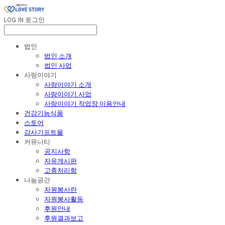
LOG IN
로그인
법인
법인 소개
법인 사업
사랑이야기
사랑이야기 소개
사랑이야기 사업
사랑이야기 작업장 이용안내
건강기능식품
스토어
감사기프트몰
커뮤니티
공지사항
자유게시판
고충처리함
나눔공간
자원봉사란
자원봉사활동
후원안내
후원결과보고