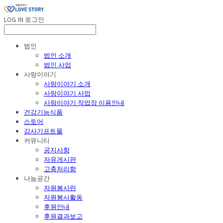
LOG IN
로그인
법인
법인 소개
법인 사업
사랑이야기
사랑이야기 소개
사랑이야기 사업
사랑이야기 작업장 이용안내
건강기능식품
스토어
감사기프트몰
커뮤니티
공지사항
자유게시판
고충처리함
나눔공간
자원봉사란
자원봉사활동
후원안내
후원결과보고