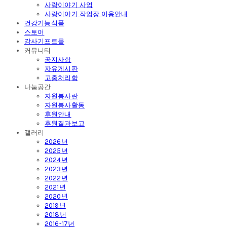
사랑이야기 사업
사랑이야기 작업장 이용안내
건강기능식품
스토어
감사기프트몰
커뮤니티
공지사항
자유게시판
고충처리함
나눔공간
자원봉사란
자원봉사활동
후원안내
후원결과보고
갤러리
2026년
2025년
2024년
2023년
2022년
2021년
2020년
2019년
2018년
2016-17년