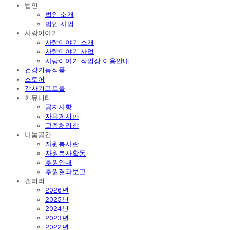
법인
법인 소개
법인 사업
사랑이야기
사랑이야기 소개
사랑이야기 사업
사랑이야기 작업장 이용안내
건강기능식품
스토어
감사기프트몰
커뮤니티
공지사항
자유게시판
고충처리함
나눔공간
자원봉사란
자원봉사활동
후원안내
후원결과보고
갤러리
2026년
2025년
2024년
2023년
2022년