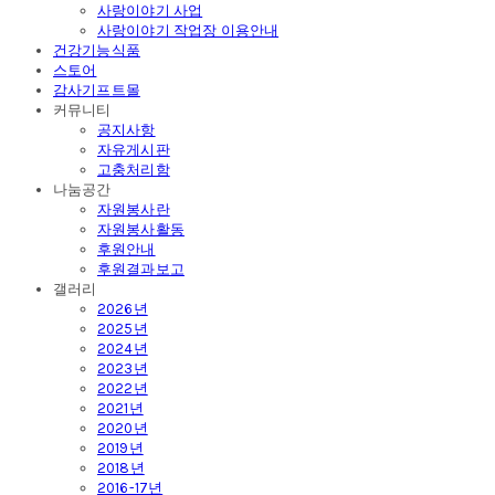
사랑이야기 사업
사랑이야기 작업장 이용안내
건강기능식품
스토어
감사기프트몰
커뮤니티
공지사항
자유게시판
고충처리함
나눔공간
자원봉사란
자원봉사활동
후원안내
후원결과보고
갤러리
2026년
2025년
2024년
2023년
2022년
2021년
2020년
2019년
2018년
2016-17년