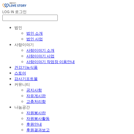
LOG IN
로그인
법인
법인 소개
법인 사업
사랑이야기
사랑이야기 소개
사랑이야기 사업
사랑이야기 작업장 이용안내
건강기능식품
스토어
감사기프트몰
커뮤니티
공지사항
자유게시판
고충처리함
나눔공간
자원봉사란
자원봉사활동
후원안내
후원결과보고