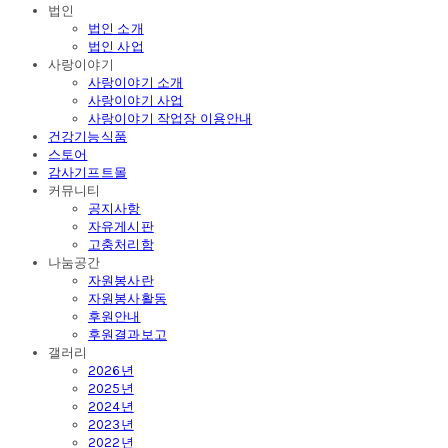
법인
법인 소개
법인 사업
사랑이야기
사랑이야기 소개
사랑이야기 사업
사랑이야기 작업장 이용안내
건강기능식품
스토어
감사기프트몰
커뮤니티
공지사항
자유게시판
고충처리함
나눔공간
자원봉사란
자원봉사활동
후원안내
후원결과보고
갤러리
2026년
2025년
2024년
2023년
2022년