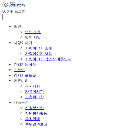
LOG IN
로그인
법인
법인 소개
법인 사업
사랑이야기
사랑이야기 소개
사랑이야기 사업
사랑이야기 작업장 이용안내
건강기능식품
스토어
감사기프트몰
커뮤니티
공지사항
자유게시판
고충처리함
나눔공간
자원봉사란
자원봉사활동
후원안내
후원결과보고