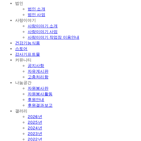
법인
법인 소개
법인 사업
사랑이야기
사랑이야기 소개
사랑이야기 사업
사랑이야기 작업장 이용안내
건강기능식품
스토어
감사기프트몰
커뮤니티
공지사항
자유게시판
고충처리함
나눔공간
자원봉사란
자원봉사활동
후원안내
후원결과보고
갤러리
2026년
2025년
2024년
2023년
2022년