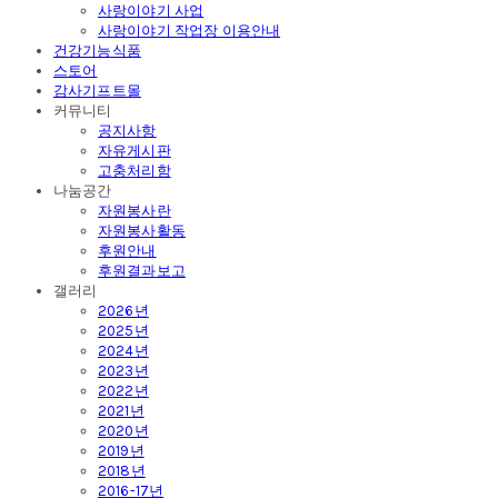
사랑이야기 사업
사랑이야기 작업장 이용안내
건강기능식품
스토어
감사기프트몰
커뮤니티
공지사항
자유게시판
고충처리함
나눔공간
자원봉사란
자원봉사활동
후원안내
후원결과보고
갤러리
2026년
2025년
2024년
2023년
2022년
2021년
2020년
2019년
2018년
2016-17년