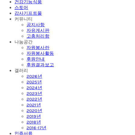
건강기능식품
스토어
감사기프트몰
커뮤니티
공지사항
자유게시판
고충처리함
나눔공간
자원봉사란
자원봉사활동
후원안내
후원결과보고
갤러리
2026년
2025년
2024년
2023년
2022년
2021년
2020년
2019년
2018년
2016-17년
인증서류