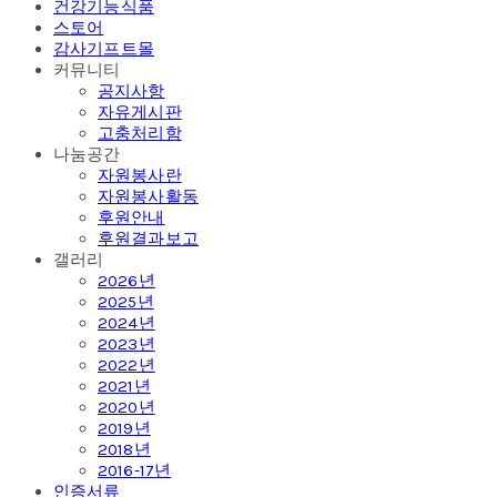
건강기능식품
스토어
감사기프트몰
커뮤니티
공지사항
자유게시판
고충처리함
나눔공간
자원봉사란
자원봉사활동
후원안내
후원결과보고
갤러리
2026년
2025년
2024년
2023년
2022년
2021년
2020년
2019년
2018년
2016-17년
인증서류