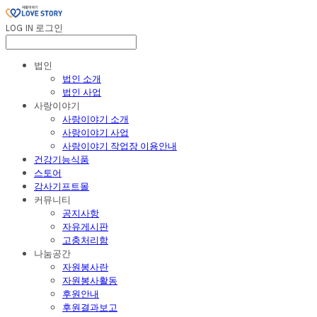
LOG IN
로그인
법인
법인 소개
법인 사업
사랑이야기
사랑이야기 소개
사랑이야기 사업
사랑이야기 작업장 이용안내
건강기능식품
스토어
감사기프트몰
커뮤니티
공지사항
자유게시판
고충처리함
나눔공간
자원봉사란
자원봉사활동
후원안내
후원결과보고