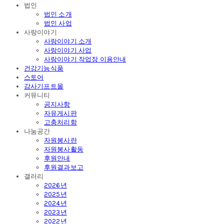
법인
법인 소개
법인 사업
사랑이야기
사랑이야기 소개
사랑이야기 사업
사랑이야기 작업장 이용안내
건강기능식품
스토어
감사기프트몰
커뮤니티
공지사항
자유게시판
고충처리함
나눔공간
자원봉사란
자원봉사활동
후원안내
후원결과보고
갤러리
2026년
2025년
2024년
2023년
2022년