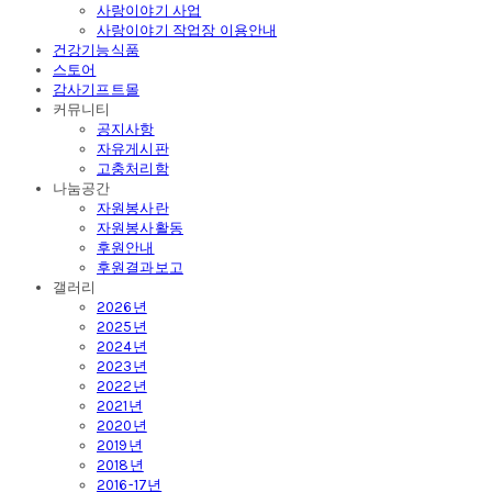
사랑이야기 사업
사랑이야기 작업장 이용안내
건강기능식품
스토어
감사기프트몰
커뮤니티
공지사항
자유게시판
고충처리함
나눔공간
자원봉사란
자원봉사활동
후원안내
후원결과보고
갤러리
2026년
2025년
2024년
2023년
2022년
2021년
2020년
2019년
2018년
2016-17년