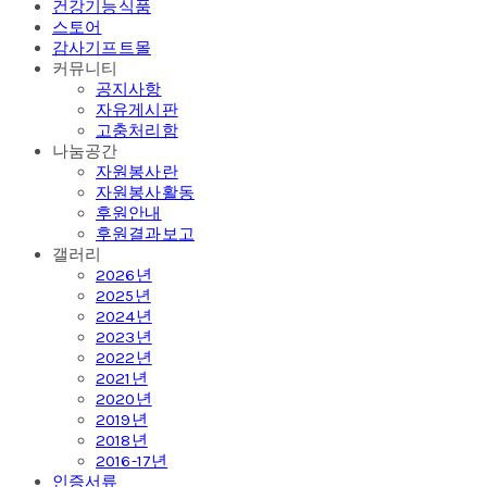
건강기능식품
스토어
감사기프트몰
커뮤니티
공지사항
자유게시판
고충처리함
나눔공간
자원봉사란
자원봉사활동
후원안내
후원결과보고
갤러리
2026년
2025년
2024년
2023년
2022년
2021년
2020년
2019년
2018년
2016-17년
인증서류