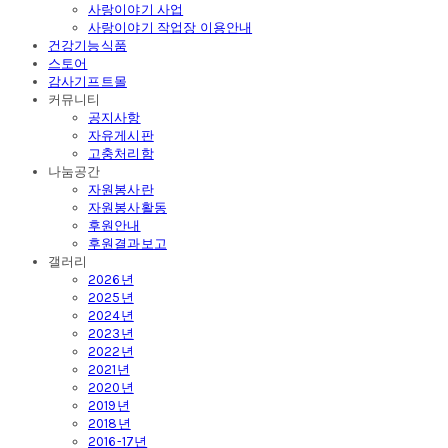
사랑이야기 사업
사랑이야기 작업장 이용안내
건강기능식품
스토어
감사기프트몰
커뮤니티
공지사항
자유게시판
고충처리함
나눔공간
자원봉사란
자원봉사활동
후원안내
후원결과보고
갤러리
2026년
2025년
2024년
2023년
2022년
2021년
2020년
2019년
2018년
2016-17년