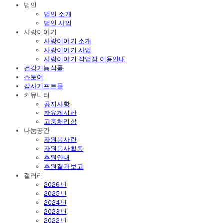
법인
법인 소개
법인 사업
사랑이야기
사랑이야기 소개
사랑이야기 사업
사랑이야기 작업장 이용안내
건강기능식품
스토어
감사기프트몰
커뮤니티
공지사항
자유게시판
고충처리함
나눔공간
자원봉사란
자원봉사활동
후원안내
후원결과보고
갤러리
2026년
2025년
2024년
2023년
2022년