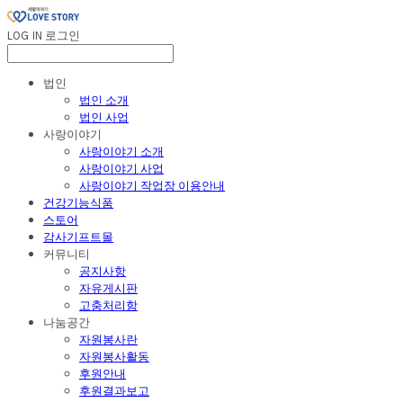
LOG IN
로그인
법인
법인 소개
법인 사업
사랑이야기
사랑이야기 소개
사랑이야기 사업
사랑이야기 작업장 이용안내
건강기능식품
스토어
감사기프트몰
커뮤니티
공지사항
자유게시판
고충처리함
나눔공간
자원봉사란
자원봉사활동
후원안내
후원결과보고