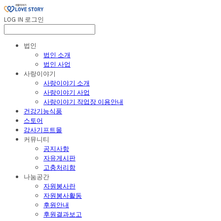
LOG IN
로그인
법인
법인 소개
법인 사업
사랑이야기
사랑이야기 소개
사랑이야기 사업
사랑이야기 작업장 이용안내
건강기능식품
스토어
감사기프트몰
커뮤니티
공지사항
자유게시판
고충처리함
나눔공간
자원봉사란
자원봉사활동
후원안내
후원결과보고