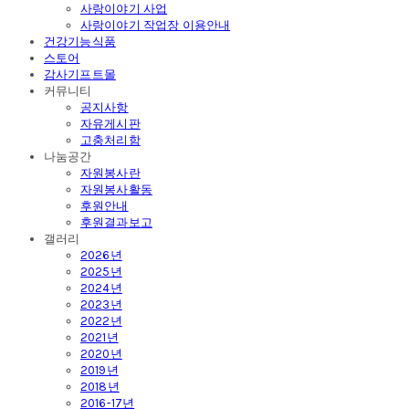
사랑이야기 사업
사랑이야기 작업장 이용안내
건강기능식품
스토어
감사기프트몰
커뮤니티
공지사항
자유게시판
고충처리함
나눔공간
자원봉사란
자원봉사활동
후원안내
후원결과보고
갤러리
2026년
2025년
2024년
2023년
2022년
2021년
2020년
2019년
2018년
2016-17년