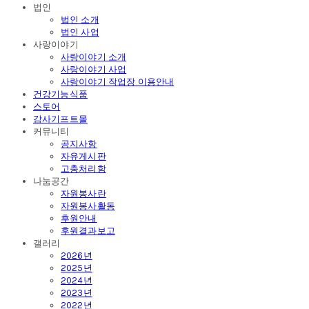
법인
법인 소개
법인 사업
사랑이야기
사랑이야기 소개
사랑이야기 사업
사랑이야기 작업장 이용안내
건강기능식품
스토어
감사기프트몰
커뮤니티
공지사항
자유게시판
고충처리함
나눔공간
자원봉사란
자원봉사활동
후원안내
후원결과보고
갤러리
2026년
2025년
2024년
2023년
2022년