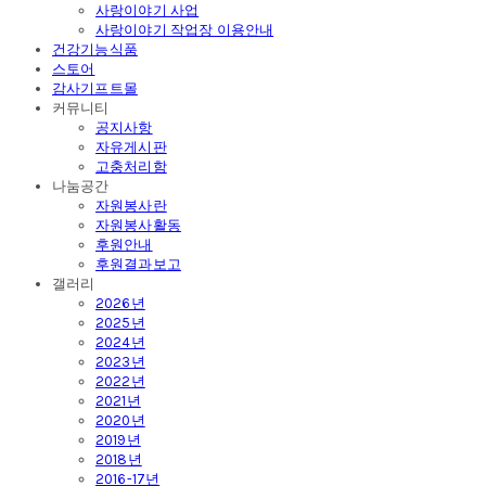
사랑이야기 사업
사랑이야기 작업장 이용안내
건강기능식품
스토어
감사기프트몰
커뮤니티
공지사항
자유게시판
고충처리함
나눔공간
자원봉사란
자원봉사활동
후원안내
후원결과보고
갤러리
2026년
2025년
2024년
2023년
2022년
2021년
2020년
2019년
2018년
2016-17년