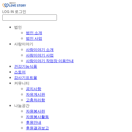
LOG IN
로그인
법인
법인 소개
법인 사업
사랑이야기
사랑이야기 소개
사랑이야기 사업
사랑이야기 작업장 이용안내
건강기능식품
스토어
감사기프트몰
커뮤니티
공지사항
자유게시판
고충처리함
나눔공간
자원봉사란
자원봉사활동
후원안내
후원결과보고