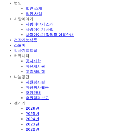
법인
법인 소개
법인 사업
사랑이야기
사랑이야기 소개
사랑이야기 사업
사랑이야기 작업장 이용안내
건강기능식품
스토어
감사기프트몰
커뮤니티
공지사항
자유게시판
고충처리함
나눔공간
자원봉사란
자원봉사활동
후원안내
후원결과보고
갤러리
2026년
2025년
2024년
2023년
2022년