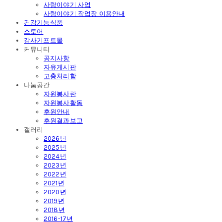
사랑이야기 사업
사랑이야기 작업장 이용안내
건강기능식품
스토어
감사기프트몰
커뮤니티
공지사항
자유게시판
고충처리함
나눔공간
자원봉사란
자원봉사활동
후원안내
후원결과보고
갤러리
2026년
2025년
2024년
2023년
2022년
2021년
2020년
2019년
2018년
2016-17년