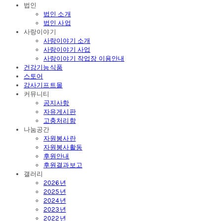
법인
법인 소개
법인 사업
사랑이야기
사랑이야기 소개
사랑이야기 사업
사랑이야기 작업장 이용안내
건강기능식품
스토어
감사기프트몰
커뮤니티
공지사항
자유게시판
고충처리함
나눔공간
자원봉사란
자원봉사활동
후원안내
후원결과보고
갤러리
2026년
2025년
2024년
2023년
2022년