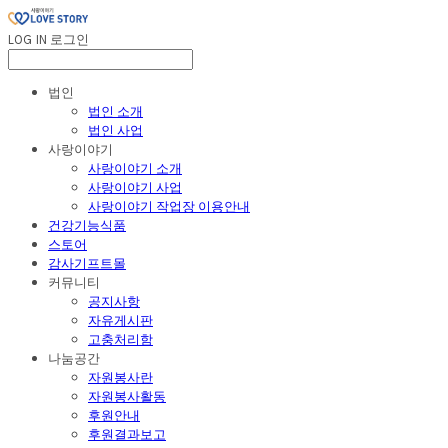
LOG IN
로그인
법인
법인 소개
법인 사업
사랑이야기
사랑이야기 소개
사랑이야기 사업
사랑이야기 작업장 이용안내
건강기능식품
스토어
감사기프트몰
커뮤니티
공지사항
자유게시판
고충처리함
나눔공간
자원봉사란
자원봉사활동
후원안내
후원결과보고