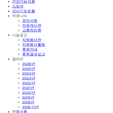
건강기능식품
스토어
감사기프트몰
커뮤니티
공지사항
자유게시판
고충처리함
나눔공간
자원봉사란
자원봉사활동
후원안내
후원결과보고
갤러리
2026년
2025년
2024년
2023년
2022년
2021년
2020년
2019년
2018년
2016-17년
인증서류