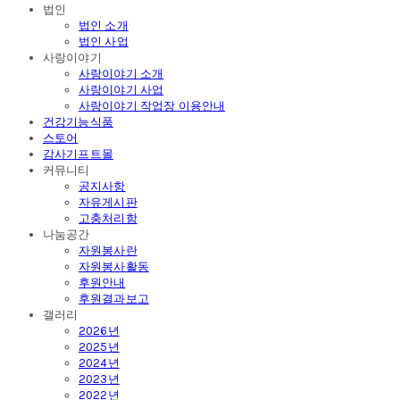
법인
법인 소개
법인 사업
사랑이야기
사랑이야기 소개
사랑이야기 사업
사랑이야기 작업장 이용안내
건강기능식품
스토어
감사기프트몰
커뮤니티
공지사항
자유게시판
고충처리함
나눔공간
자원봉사란
자원봉사활동
후원안내
후원결과보고
갤러리
2026년
2025년
2024년
2023년
2022년