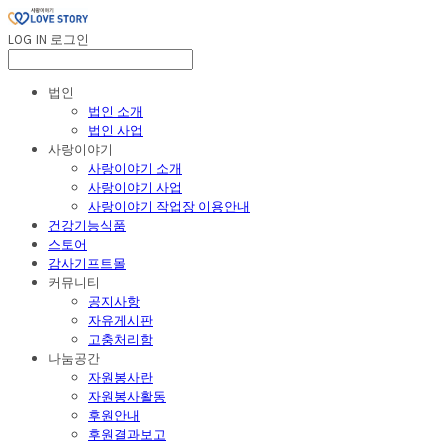
LOG IN
로그인
법인
법인 소개
법인 사업
사랑이야기
사랑이야기 소개
사랑이야기 사업
사랑이야기 작업장 이용안내
건강기능식품
스토어
감사기프트몰
커뮤니티
공지사항
자유게시판
고충처리함
나눔공간
자원봉사란
자원봉사활동
후원안내
후원결과보고