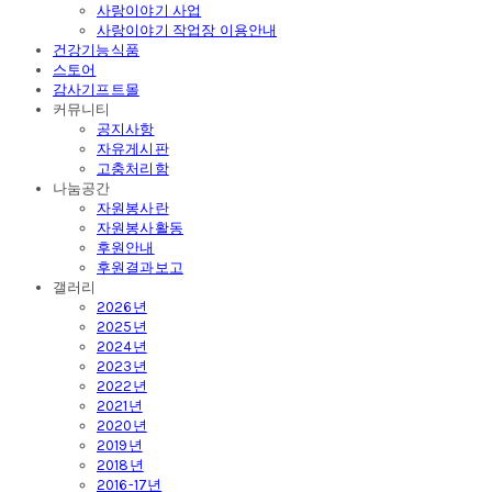
사랑이야기 사업
사랑이야기 작업장 이용안내
건강기능식품
스토어
감사기프트몰
커뮤니티
공지사항
자유게시판
고충처리함
나눔공간
자원봉사란
자원봉사활동
후원안내
후원결과보고
갤러리
2026년
2025년
2024년
2023년
2022년
2021년
2020년
2019년
2018년
2016-17년