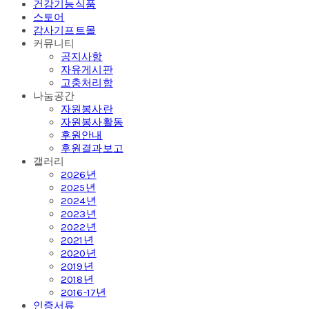
건강기능식품
스토어
감사기프트몰
커뮤니티
공지사항
자유게시판
고충처리함
나눔공간
자원봉사란
자원봉사활동
후원안내
후원결과보고
갤러리
2026년
2025년
2024년
2023년
2022년
2021년
2020년
2019년
2018년
2016-17년
인증서류