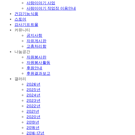
사랑이야기 사업
사랑이야기 작업장 이용안내
건강기능식품
스토어
감사기프트몰
커뮤니티
공지사항
자유게시판
고충처리함
나눔공간
자원봉사란
자원봉사활동
후원안내
후원결과보고
갤러리
2026년
2025년
2024년
2023년
2022년
2021년
2020년
2019년
2018년
2016-17년