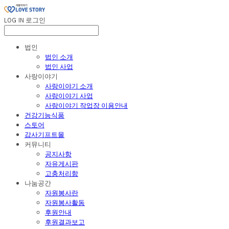
LOG IN
로그인
법인
법인 소개
법인 사업
사랑이야기
사랑이야기 소개
사랑이야기 사업
사랑이야기 작업장 이용안내
건강기능식품
스토어
감사기프트몰
커뮤니티
공지사항
자유게시판
고충처리함
나눔공간
자원봉사란
자원봉사활동
후원안내
후원결과보고