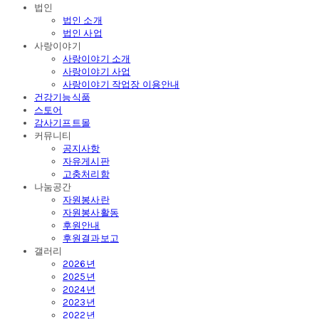
법인
법인 소개
법인 사업
사랑이야기
사랑이야기 소개
사랑이야기 사업
사랑이야기 작업장 이용안내
건강기능식품
스토어
감사기프트몰
커뮤니티
공지사항
자유게시판
고충처리함
나눔공간
자원봉사란
자원봉사활동
후원안내
후원결과보고
갤러리
2026년
2025년
2024년
2023년
2022년