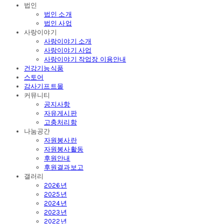
법인
법인 소개
법인 사업
사랑이야기
사랑이야기 소개
사랑이야기 사업
사랑이야기 작업장 이용안내
건강기능식품
스토어
감사기프트몰
커뮤니티
공지사항
자유게시판
고충처리함
나눔공간
자원봉사란
자원봉사활동
후원안내
후원결과보고
갤러리
2026년
2025년
2024년
2023년
2022년