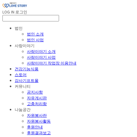
LOG IN
로그인
법인
법인 소개
법인 사업
사랑이야기
사랑이야기 소개
사랑이야기 사업
사랑이야기 작업장 이용안내
건강기능식품
스토어
감사기프트몰
커뮤니티
공지사항
자유게시판
고충처리함
나눔공간
자원봉사란
자원봉사활동
후원안내
후원결과보고