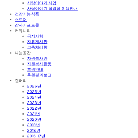
사랑이야기 사업
사랑이야기 작업장 이용안내
건강기능식품
스토어
감사기프트몰
커뮤니티
공지사항
자유게시판
고충처리함
나눔공간
자원봉사란
자원봉사활동
후원안내
후원결과보고
갤러리
2026년
2025년
2024년
2023년
2022년
2021년
2020년
2019년
2018년
2016-17년