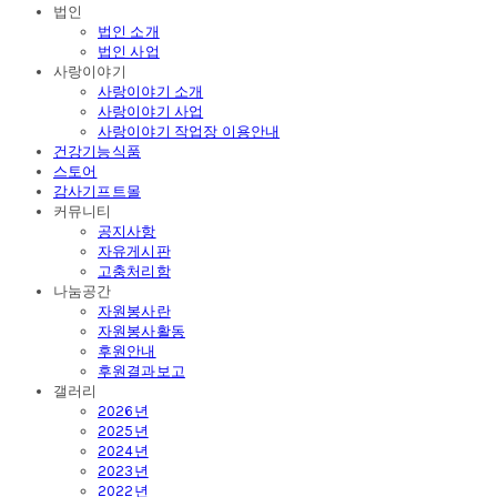
법인
법인 소개
법인 사업
사랑이야기
사랑이야기 소개
사랑이야기 사업
사랑이야기 작업장 이용안내
건강기능식품
스토어
감사기프트몰
커뮤니티
공지사항
자유게시판
고충처리함
나눔공간
자원봉사란
자원봉사활동
후원안내
후원결과보고
갤러리
2026년
2025년
2024년
2023년
2022년