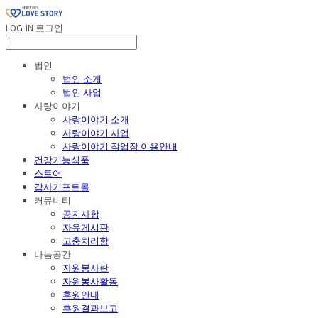
LOG IN
로그인
법인
법인 소개
법인 사업
사랑이야기
사랑이야기 소개
사랑이야기 사업
사랑이야기 작업장 이용안내
건강기능식품
스토어
감사기프트몰
커뮤니티
공지사항
자유게시판
고충처리함
나눔공간
자원봉사란
자원봉사활동
후원안내
후원결과보고