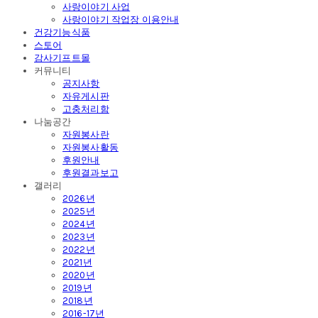
사랑이야기 사업
사랑이야기 작업장 이용안내
건강기능식품
스토어
감사기프트몰
커뮤니티
공지사항
자유게시판
고충처리함
나눔공간
자원봉사란
자원봉사활동
후원안내
후원결과보고
갤러리
2026년
2025년
2024년
2023년
2022년
2021년
2020년
2019년
2018년
2016-17년