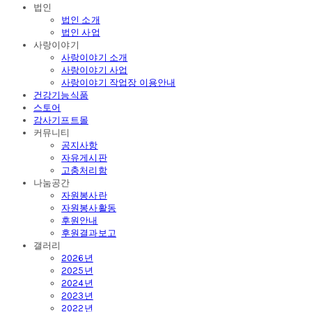
법인
법인 소개
법인 사업
사랑이야기
사랑이야기 소개
사랑이야기 사업
사랑이야기 작업장 이용안내
건강기능식품
스토어
감사기프트몰
커뮤니티
공지사항
자유게시판
고충처리함
나눔공간
자원봉사란
자원봉사활동
후원안내
후원결과보고
갤러리
2026년
2025년
2024년
2023년
2022년