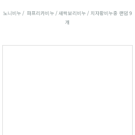
노니비누 / 파프리카비누 / 새싹보리비누 / 치자황비누중 랜덤 9
개