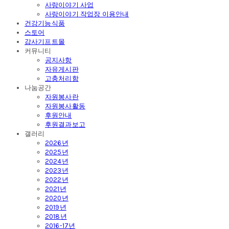
사랑이야기 사업
사랑이야기 작업장 이용안내
건강기능식품
스토어
감사기프트몰
커뮤니티
공지사항
자유게시판
고충처리함
나눔공간
자원봉사란
자원봉사활동
후원안내
후원결과보고
갤러리
2026년
2025년
2024년
2023년
2022년
2021년
2020년
2019년
2018년
2016-17년