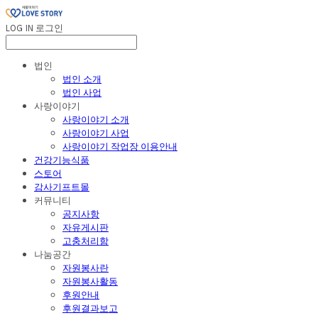
LOG IN
로그인
법인
법인 소개
법인 사업
사랑이야기
사랑이야기 소개
사랑이야기 사업
사랑이야기 작업장 이용안내
건강기능식품
스토어
감사기프트몰
커뮤니티
공지사항
자유게시판
고충처리함
나눔공간
자원봉사란
자원봉사활동
후원안내
후원결과보고