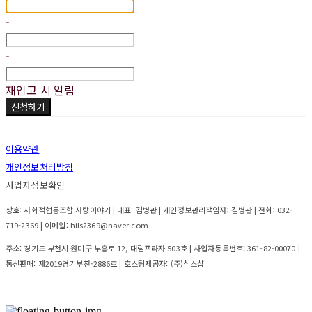
-
-
재입고 시 알림
신청하기
이용약관
개인정보처리방침
사업자정보확인
상호: 사회적협동조합 사랑이야기 | 대표: 김병관 | 개인정보관리책임자: 김병관 | 전화: 032-
719-2369 | 이메일: hils2369@naver.com
주소: 경기도 부천시 원미구 부흥로 12, 대림프라자 503호 | 사업자등록번호:
361-82-00070
|
통신판매:
제2019경기부천-2886호
| 호스팅제공자: (주)식스샵